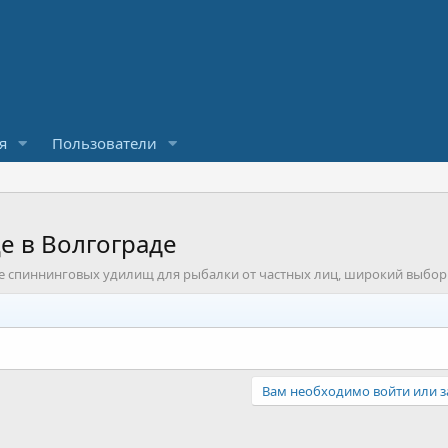
я
Пользователи
е в Волгограде
 спиннинговых удилищ для рыбалки от частных лиц, широкий выбор 
Вам необходимо войти или з