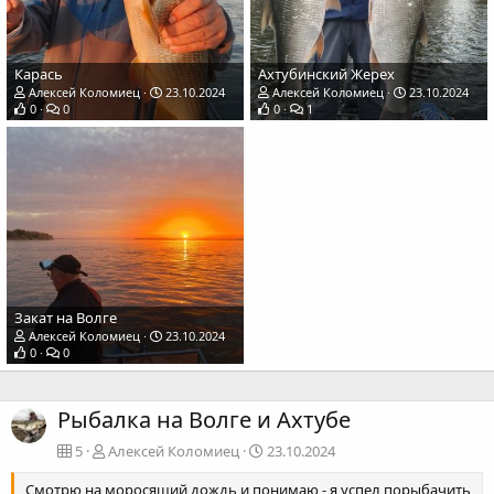
Карась
Ахтубинский Жерех
Алексей Коломиец
23.10.2024
Алексей Коломиец
23.10.2024
0
0
0
1
Закат на Волге
Алексей Коломиец
23.10.2024
0
0
Рыбалка на Волге и Ахтубе
5
Алексей Коломиец
23.10.2024
Смотрю на моросящий дождь и понимаю - я успел порыбачить