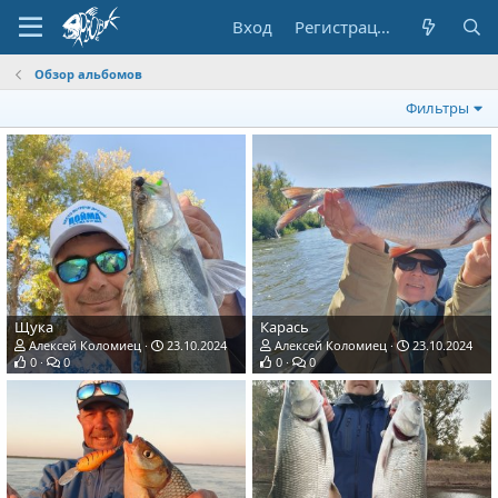
Вход
Регистрация
Обзор альбомов
Фильтры
Щука
Карась
Алексей Коломиец
23.10.2024
Алексей Коломиец
23.10.2024
0
0
0
0