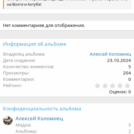
на Волге и Ахтубе!
Нет комментариев для отображения.
Информация об альбоме
Владелец альбома
Алексей Коломиец
Дата создания
23.10.2024
Количество элементов
5
Просмотры
204
Комментарии
0
0
Рейтинг
.
Оценок: 0
0
0
з
Конфиденциальность альбома
в
ё
Алексей Коломиец
з
Медиа
5
д
Альбомы
2