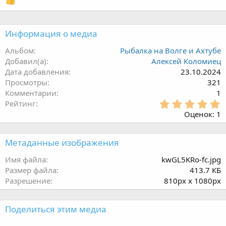
0
0
з
в
ё
Информация о медиа
з
д
Альбом
Рыбалка на Волге и Ахтубе
Добавил(а)
Алексей Коломиец
Дата добавления
23.10.2024
Просмотры
321
Комментарии
1
5
Рейтинг
.
Оценок: 1
0
0
з
Метаданные изображения
в
ё
Имя файла
kwGL5KRo-fc.jpg
з
Размер файла
413.7 КБ
д
Разрешение
810px x 1080px
Поделиться этим медиа