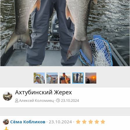
Ахтубинский Жерех
Алексей Коломиец
23.10.2024
5
Сёма Кобликов
23.10.2024
.