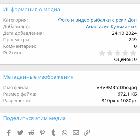
Информация о медиа
Категория
Фото и видео рыбалки с реки Дон
Добавил(а)
Анастасия Кузьминых
Дата добавления
24.10.2024
Просмотры
249
Комментарии
0
0
Рейтинг
.
Оценок: 0
0
0
з
Метаданные изображения
в
ё
Имя файла
VBV9M3tqDbo.jpg
з
Размер файла
672.1 КБ
д
Разрешение
810px x 1080px
Поделиться этим медиа
Facebook
Twitter
Reddit
Pinterest
Tumblr
WhatsApp
Электронная почта
Ссылка