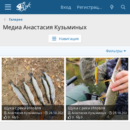
Вход
Регистрация
Галерея
Медиа Анастасия Кузьминых
Навигация
Фильтры
Щука с реки Иловля
Щука с реки Иловля
Анастасия Кузьминых
24.10.2024
Анастасия Кузьминых
24.10.2024
0
0
0
0