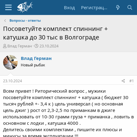
Вход
Регистрация
Вопросы - ответы
Посоветуйте комплект спиннинг +
катушка до 30 тыс в Волгограде
А
Д
Влад Герман
23.10.2024
в
а
т
т
Влад Герман
о
а
Новый рыбак
р
н
т
а
е
ч
23.10.2024
#1
м
а
ы
л
Всем привет ! Риторический вопрос , мужики
а
посоветуйте комплект спиннинг + катушка ( бюджет 30
тысяч рублей +- 3,4 к ) цель универсал ( но основная
цель джиг ) рост от 2,3-2,5 по приманкам в джиге
использовать от 10-30 грамм груза + приманка , ловить в
основном с лодки , катушка 4000 .
Делитесь своими комплектами , пишите их плюсы и
минусы за время эксплуатации !!!