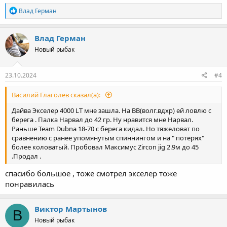
Р
Влад Герман
е
а
к
Влад Герман
ц
Новый рыбак
и
и
:
23.10.2024
#4
Василий Глаголев сказал(а):
Дайва Экселер 4000 LT мне зашла. На ВВ(волг.вдхр) ей ловлю с
берега . Палка Нарвал до 42 гр. Ну нравится мне Нарвал.
Раньше Team Dubna 18-70 с берега кидал. Но тяжеловат по
сравнению с ранее упомянутым спиннингом и на " потерях"
более коловатый. Пробовал Максимус Zircon jig 2.9м до 45
.Продал .
спасибо большое , тоже смотрел экселер тоже
понравилась
Виктор Мартынов
В
Новый рыбак