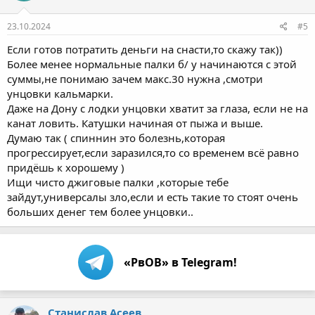
23.10.2024
#5
Если готов потратить деньги на снасти,то скажу так))
Более менее нормальные палки б/ у начинаются с этой
суммы,не понимаю зачем макс.30 нужна ,смотри
унцовки кальмарки.
Даже на Дону с лодки унцовки хватит за глаза, если не на
канат ловить. Катушки начиная от пыжа и выше.
Думаю так ( спиннин это болезнь,которая
прогрессирует,если заразился,то со временем всё равно
придёшь к хорошему )
Ищи чисто джиговые палки ,которые тебе
зайдут,универсалы зло,если и есть такие то стоят очень
больших денег тем более унцовки..
«РвОВ» в Telegram!
Станислав Асеев