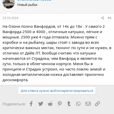
Новый рыбак
23.10.2024
#6
На Озоне полно Ванфордов, от 14к до 18к . У самого 2
Ванфорда 2500 и 4000 , отличные катушки, лёгкие и
мощные. 2500 уже 4 года отпахала. Можно прям с
коробки и на рыбалку, шары стоят с завода во всех
критически важных местах, тюнинг по сути и не нужен, в
отличии от Дайв ЛТ. Вообще считаю что катушки
начинаются от Страдика, чем Ванфорд и является по
сути, только в облегченном корпусе. Меня бы в
принципе и Страдик устроил, но часто ловлю зимой и
холодная металлическая ножка доставляет прилично
дискомфорта.
Для ответа нужно войти/зарегистрироваться
Facebook
Twitter
Reddit
Pinterest
Tumblr
WhatsApp
Электронна
Ссылка
Поделиться: