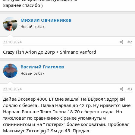
Заранее спасибо )
Михаил Овчинников
Новый рыбак
23.10.2024
#2
Crazy Fish Arion до 28гр + Shimano Vanford
Василий Глаголев
Новый рыбак
23.10.2024
#3
Дайва Экселер 4000 LT мне зашла. На ВВ(волг.вдхр) ей
ловлю с берега . Палка Нарвал до 42 гр. Ну нравится мне
Нарвал. Раньше Team Dubna 18-70 с берега кидал. Но
тяжеловат по сравнению с ранее упомянутым
спиннингом и на " потерях" более коловатый. Пробовал
Максимус Zircon jig 2.9м до 45 .Продал .